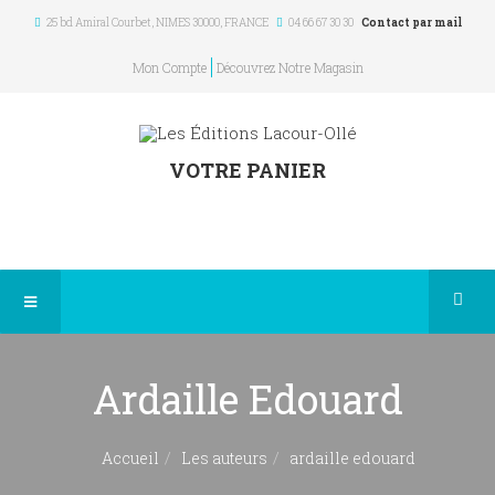
25 bd Amiral Courbet
, NIMES
30000
,
FRANCE
04 66 67 30 30
Contact par mail
Mon Compte
Découvrez Notre Magasin
VOTRE PANIER
Ardaille Edouard
Accueil
Les auteurs
ardaille edouard