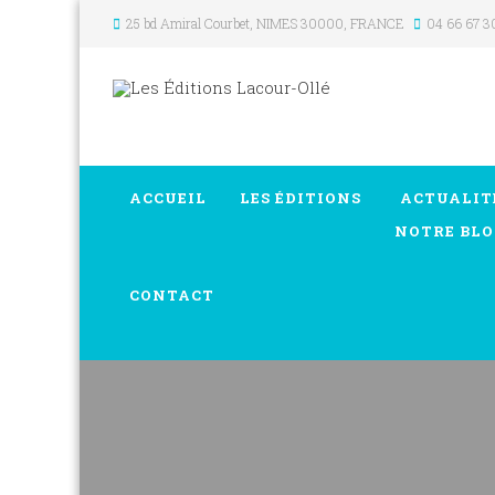
25 bd Amiral Courbet
, NIMES
30000
,
FRANCE
04 66 67 3
ACCUEIL
LES ÉDITIONS
ACTUALIT
NOTRE BLO
CONTACT