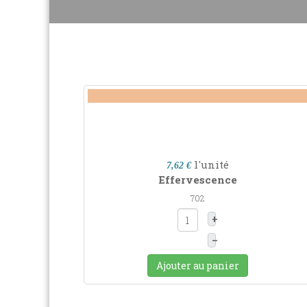
l'unité
7,62 €
Effervescence
702
+
–
Ajouter au panier