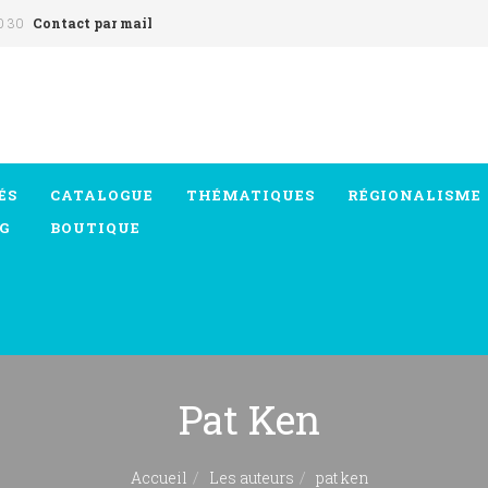
0 30
Contact par mail
ÉS
CATALOGUE
THÉMATIQUES
RÉGIONALISME
G
BOUTIQUE
Pat Ken
Accueil
Les auteurs
pat ken