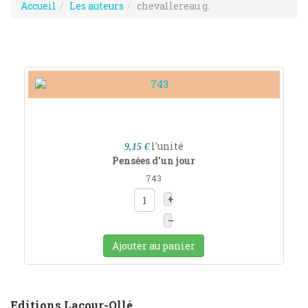
Accueil
Les auteurs
chevallereau g.
l'unité
9,15 €
Pensées d'un jour
743
+
–
Ajouter au panier
Editions Lacour-Ollé