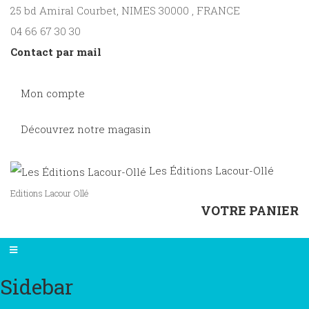
25 bd Amiral Courbet
, NIMES
30000
,
FRANCE
04 66 67 30 30
Contact par mail
Mon compte
Découvrez notre magasin
Les Éditions Lacour-Ollé
Editions Lacour Ollé
VOTRE PANIER
Sidebar