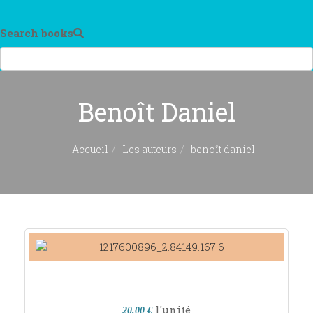
Search books
Benoît Daniel
Accueil
Les auteurs
benoît daniel
l'unité
20,00 €