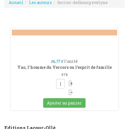
Accueil
Les auteurs
ferrier-delbourg evelyne
l'unité
16,77 €
Yao, l'homme du Vercors ou l'esprit de famille
978
+
–
Ajouter au panier
Editions Lacour-Ollé