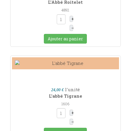
L'Abbé Roitelet
4892
+
–
Ajouter au panier
l'unité
24,00 €
L'abbé Tigrane
1606
+
–