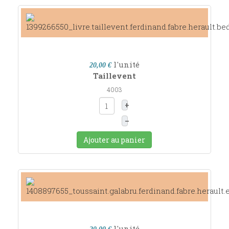
l'unité
20,00 €
Taillevent
4003
+
–
Ajouter au panier
l'unité