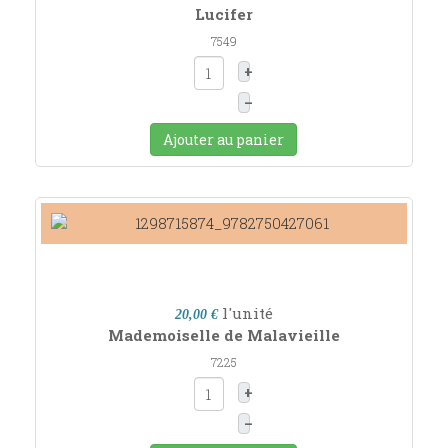
Lucifer
7549
+
–
Ajouter au panier
l'unité
20,00 €
Mademoiselle de Malavieille
7225
+
–