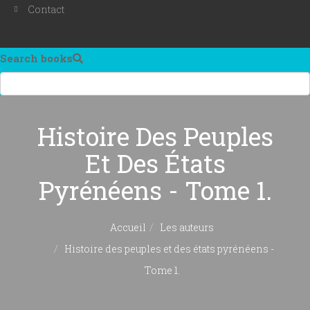
Contact
Search books
Histoire Des Peuples
Et Des États
Pyrénéens - Tome 1.
Accueil
Les auteurs
Histoire des peuples et des états pyrénéens -
Tome 1.