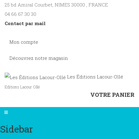
25 bd Amiral Courbet
, NIMES
30000
,
FRANCE
04 66 67 30 30
Contact par mail
Mon compte
Découvrez notre magasin
Les Éditions Lacour-Ollé
Editions Lacour Ollé
VOTRE PANIER
Sidebar