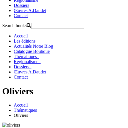
Régionalisme
Dossiers
Œuvres A.Daudet
Contact
Search books
Accueil
Les éditions
Actualités
Notre Blog
Catalogue
Boutique
Thématiques
Régionalisme
Dossiers
Œuvres A.Daudet
Contact
Oliviers
Accueil
Thématiques
Oliviers