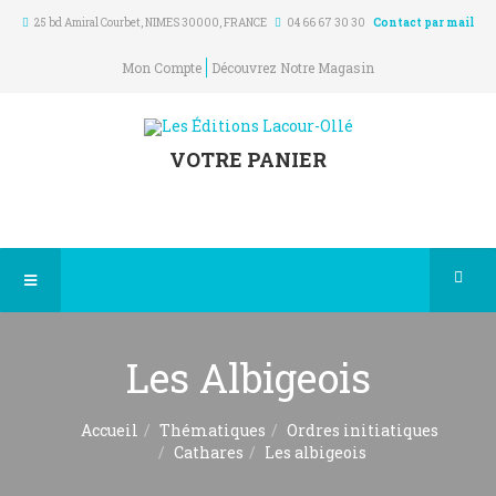
25 bd Amiral Courbet
, NIMES
30000
,
FRANCE
04 66 67 30 30
Contact par mail
Mon Compte
Découvrez Notre Magasin
VOTRE PANIER
Les Albigeois
Accueil
Thématiques
Ordres initiatiques
Cathares
Les albigeois