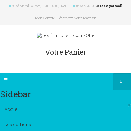
25 bd Amiral Courbet
, NIMES
30000
,
FRANCE
04 66 67 30 30
Contact par mail
Mon Compte
Découvrez Notre Magasin
Votre Panier
Sidebar
×
Accueil
Les éditions