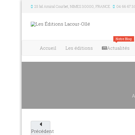
25 bd Amiral Courbet
, NIMES
30000
,
FRANCE
04 66 67 3
Notre Blog
Accueil
Les éditions
Actualités
A
Précédent