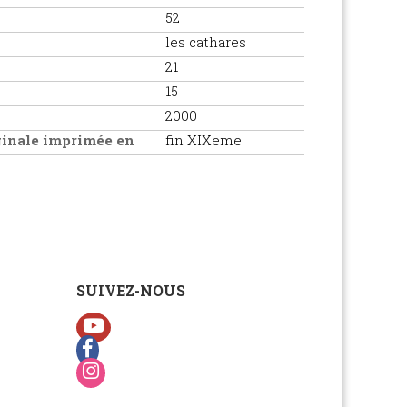
52
les cathares
21
15
2000
iginale imprimée en
fin XIXeme
SUIVEZ-NOUS