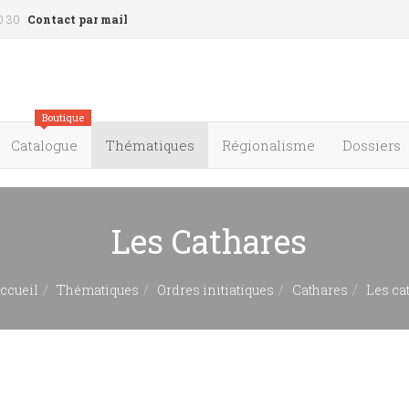
0 30
Contact par mail
Boutique
Catalogue
Thématiques
Régionalisme
Dossiers
Les Cathares
ccueil
Thématiques
Ordres initiatiques
Cathares
Les ca