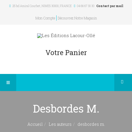
25 bd Amiral Courbet
, NIMES
30000
,
FRANCE
04 66 67 30 30
Contact par mail
Mon Compte
Découvrez Notre Magasin
Votre Panier
Desbordes M.
Accueil
Les auteurs
desbordes m.