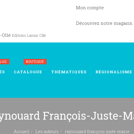
Mon compte
Découvrez notre magasin
-Ollé
Editions Lacour Ollé
BLOG
BOUTIQUE
ÉS
CATALOGUE
THÉMATIQUES
RÉGIONALISME
ynouard François-Juste-M
Accueil
Les auteurs
raynouard françois-juste-marie