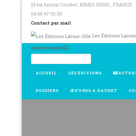
25 bd Amiral Courbet
, NIMES
30000
,
FRANCE
04 66 67 30 30
Contact par mail
Les Éditions Lacour
Search books
ACCUEIL
LES ÉDITIONS
ACTUA
DOSSIERS
ŒUVRES A.DAUDET
CO