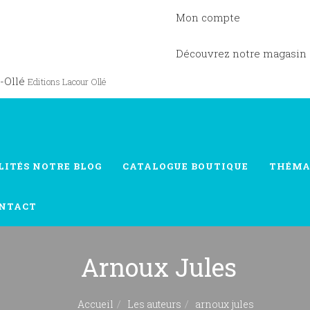
Mon compte
Découvrez notre magasin
-Ollé
Editions Lacour Ollé
LITÉS
NOTRE BLOG
CATALOGUE
BOUTIQUE
THÉMA
NTACT
Arnoux Jules
Accueil
Les auteurs
arnoux jules