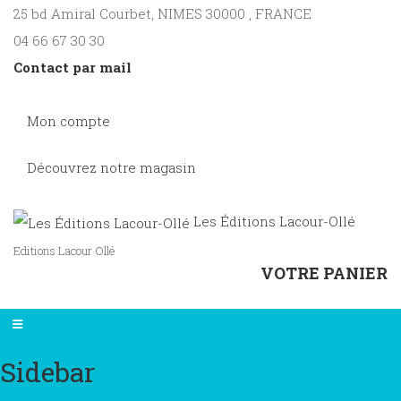
25 bd Amiral Courbet
, NIMES
30000
,
FRANCE
04 66 67 30 30
Contact par mail
Mon compte
Découvrez notre magasin
Les Éditions Lacour-Ollé
Editions Lacour Ollé
VOTRE PANIER
Sidebar