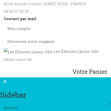
25 bd Amiral Courbet
, NIMES
30000
,
FRANCE
04 66 67 30 30
Contact par mail
Mon compte
Découvrez notre magasin
Les Éditions Lacour-Ollé
Editions Lacour Ollé
Votre Panier
Sidebar
×
Accueil