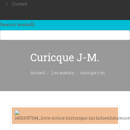
Contact
Search books
Curicque J-M.
Accueil
Les auteurs
curicque j-m.