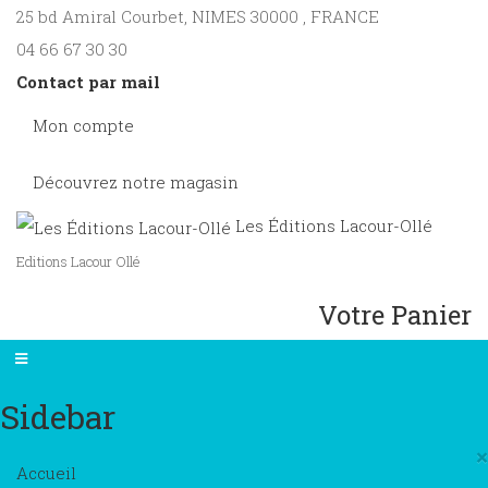
25 bd Amiral Courbet
, NIMES
30000
,
FRANCE
04 66 67 30 30
Contact par mail
Mon compte
Découvrez notre magasin
Les Éditions Lacour-Ollé
Editions Lacour Ollé
Votre Panier
Sidebar
×
Accueil