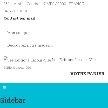
25 bd Amiral Courbet
, NIMES
30000
,
FRANCE
04 66 67 30 30
Contact par mail
Mon compte
Découvrez notre magasin
Les Éditions Lacour-Ollé
Editions Lacour Ollé
VOTRE PANIER
Sidebar