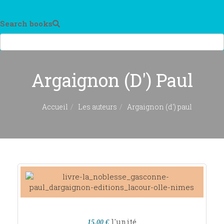
Search books
Argaignon (d') Paul
Accueil
Les auteurs
Argaignon (d') paul
l'unité
15,00 €