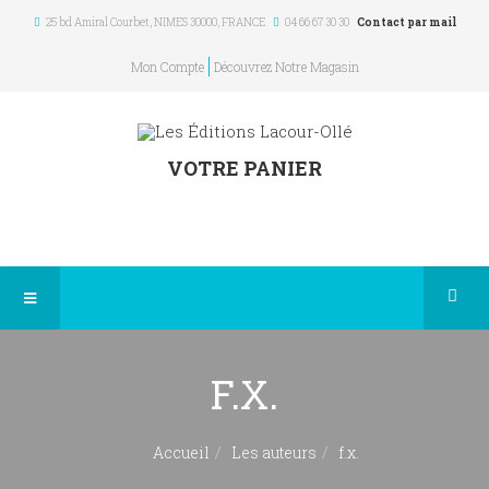
25 bd Amiral Courbet
, NIMES
30000
,
FRANCE
04 66 67 30 30
Contact par mail
Mon Compte
Découvrez Notre Magasin
VOTRE PANIER
F.x.
Accueil
Les auteurs
f.x.