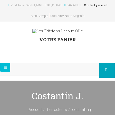
25 bd Amiral Courbet
, NIMES
30000
,
FRANCE
04 66 67 30 30
Contact par mail
Mon Compte
Découvrez Notre Magasin
VOTRE PANIER
Costantin J.
Accueil
Les auteurs
costantin j.