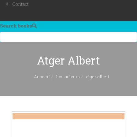
Contact
Search books
Atger Albert
Accueil
Les auteurs
atger albert