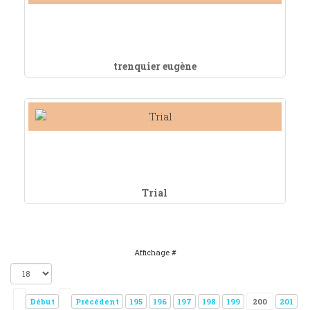
trenquier eugène
Trial
Affichage #
Début
Précédent
195
196
197
198
199
200
201