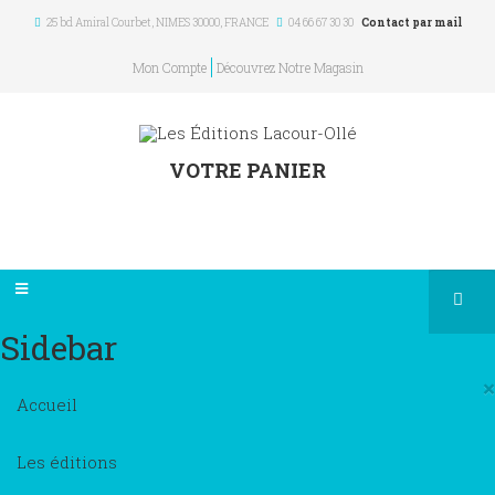
25 bd Amiral Courbet
, NIMES
30000
,
FRANCE
04 66 67 30 30
Contact par mail
Mon Compte
Découvrez Notre Magasin
VOTRE PANIER
Sidebar
×
Accueil
Les éditions