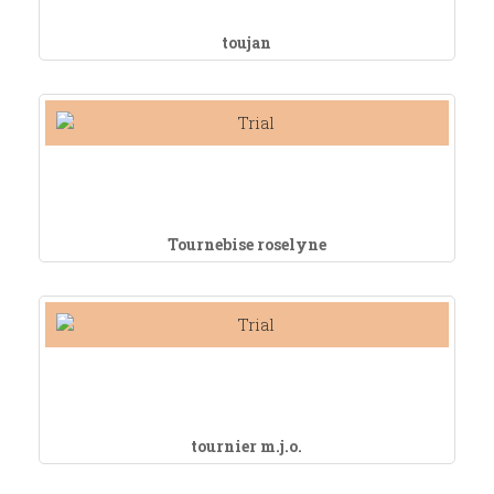
toujan
Tournebise roselyne
tournier m.j.o.