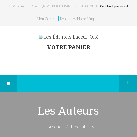
25 bd Amiral Courbet
, NIMES
30000
,
FRANCE
04 66 67 30 30
Contact par mail
Mon Compte
Découvrez Notre Magasin
VOTRE PANIER
Les Auteurs
Accueil
Les auteurs