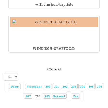
wilhelm jean-baptiste
WINDISCH-GRAETZ C.D.
Affichage #
Début
Précédent
200
201
202
203
204
205
206
207
208
209
Suivant
Fin