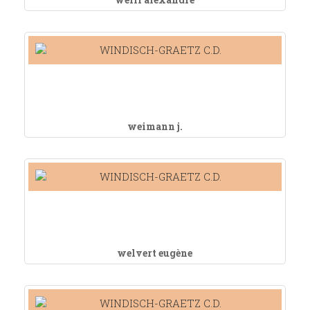
weimann j.
welvert eugène