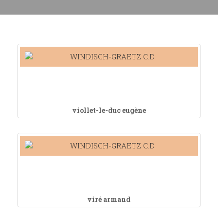
viollet-le-duc eugène
viré armand