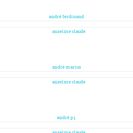
andré ferdinand
andré marius
andré p.j.