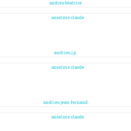
andreu béatrice
andrieu j.p.
andrieu jean-fernand