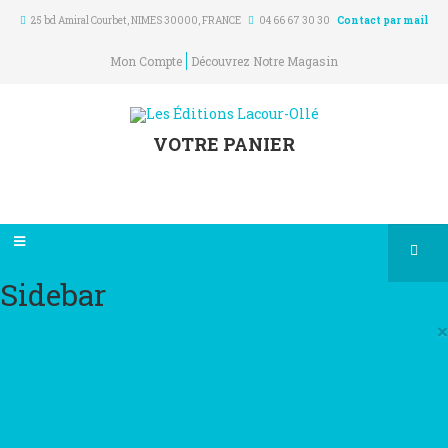
25 bd Amiral Courbet
, NIMES
30000
,
FRANCE
04 66 67 30 30
Contact par mail
Mon Compte
Découvrez Notre Magasin
VOTRE PANIER
Sidebar
×
Accueil
Les éditions
Actualités