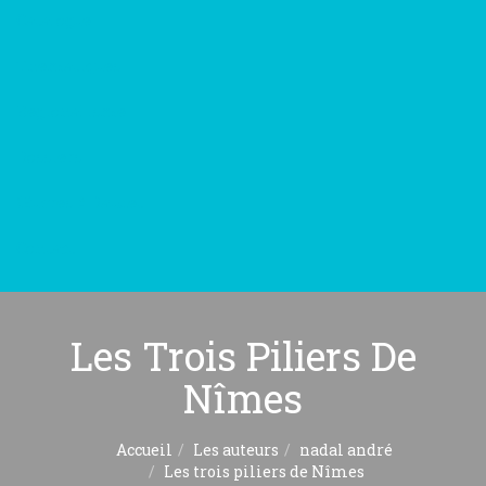
Catalogue
Thématiques
Régionalisme
Dossiers
Œuvres A.Daudet
Contact
Les Trois Piliers De
Nîmes
Accueil
Les auteurs
nadal andré
Les trois piliers de Nîmes