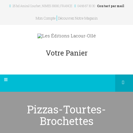
25 bd Amiral Courbet
, NIMES
30000
,
FRANCE
04 66 67 30 30
Contact par mail
Mon Compte
Découvrez Notre Magasin
Votre Panier
Pizzas-Tourtes-
Brochettes