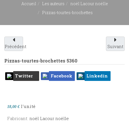
Accueil
Les auteurs
noël Lacour noëlle
Pizzas-tourtes-brochettes
Précédent
Suivant
Pizzas-tourtes-brochettes
5360
Twitter
Facebook
Linkedin
l'unité
18,00 €
Fabricant:
noël Lacour noëlle