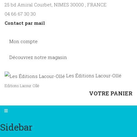
25 bd Amiral Courbet
, NIMES
30000
,
FRANCE
04 66 67 30 30
Contact par mail
Mon compte
Découvrez notre magasin
Les Éditions Lacour-Ollé
Editions Lacour Ollé
VOTRE PANIER
Sidebar