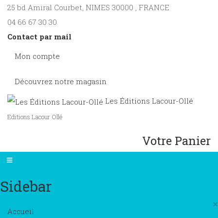
25 bd Amiral Courbet
, NIMES
30000
,
FRANCE
04 66 67 30 30
Contact par mail
Mon compte
Découvrez notre magasin
Les Éditions Lacour-Ollé
Editions Lacour Ollé
Votre Panier
Sidebar
×
Accueil