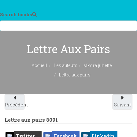
Search books
Lettre Aux Pairs
Accueil
Les auteurs
sikora juliette
Lettre aux pairs
Précédent
Suivant
Lettre aux pairs
8091
Twitter
Facebook
Linkedin