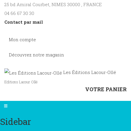
25 bd Amiral Courbet
, NIMES
30000
,
FRANCE
04 66 67 30 30
Contact par mail
Mon compte
Découvrez notre magasin
Les Éditions Lacour-Ollé
Editions Lacour Ollé
VOTRE PANIER
Sidebar