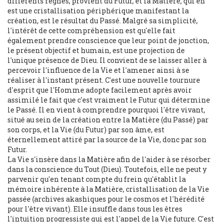
différents règnes, provient du Futur, et la Matière, qui en
est une cristallisation périphérique manifestant la
création, est le résultat du Passé. Malgré sa simplicité,
l'intérêt de cette compréhension est qu'elle fait
également prendre conscience que leur point de jonction,
le présent objectif et humain, est une projection de
l'unique présence de Dieu. Il convient de se laisser aller à
percevoir l'influence de la Vie et l'amener ainsi à se
réaliser à l'instant présent. C'est une nouvelle tournure
d'esprit que l'Homme adopte facilement après avoir
assimilé le fait que c'est vraiment le Futur qui détermine
le Passé. Il en vient à comprendre pourquoi l'être vivant,
situé au sein de la création entre la Matière (du Passé) par
son corps, et la Vie (du Futur) par son âme, est
éternellement attiré par la source de la Vie, donc par son
Futur.
La Vie s'insère dans la Matière afin de l'aider à se résorber
dans la conscience du Tout (Dieu). Toutefois, elle ne peut y
parvenir qu'en tenant compte du frein qu'établit la
mémoire inhérente à la Matière, cristallisation de la Vie
passée (archives akashiques pour le cosmos et l'hérédité
pour l'être vivant). Elle insuffle dans tous les êtres
l'intuition progressiste qui est l'appel de la Vie future. C'est