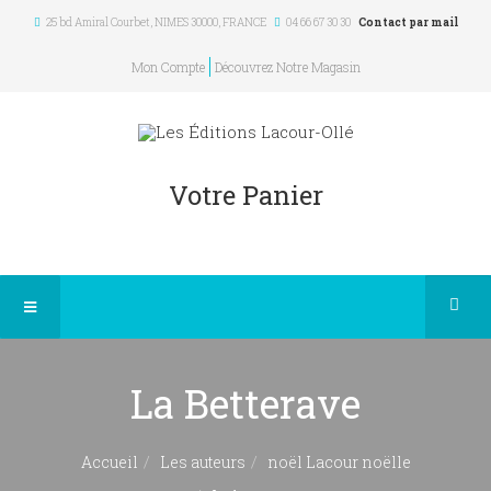
25 bd Amiral Courbet
, NIMES
30000
,
FRANCE
04 66 67 30 30
Contact par mail
Mon Compte
Découvrez Notre Magasin
Votre Panier
La Betterave
Accueil
Les auteurs
noël Lacour noëlle