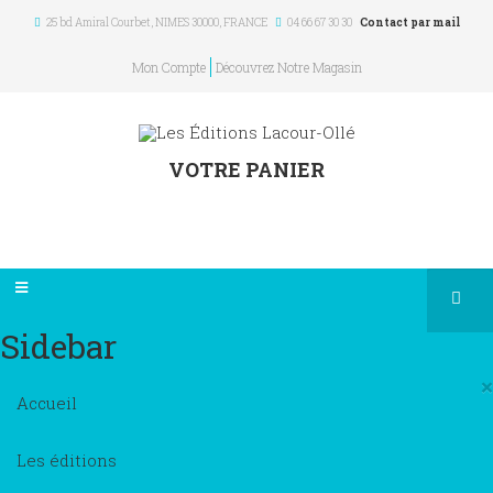
25 bd Amiral Courbet
, NIMES
30000
,
FRANCE
04 66 67 30 30
Contact par mail
Mon Compte
Découvrez Notre Magasin
VOTRE PANIER
Sidebar
×
Accueil
Les éditions