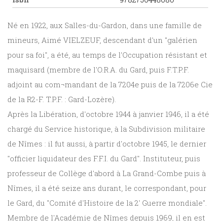
Né en 1922, aux Salles-du-Gardon, dans une famille de
mineurs, Aimé VIELZEUF, descendant d'un "galérien
pour sa foi", a été, au temps de l'Occupation résistant et
maquisard (membre de l'O.R.A. du Gard, puis F.T.P.F.
adjoint au com¬mandant de la 7204e puis de la 7206e Cie
de la R2-F. T.P.F. : Gard-Lozère).
Après la Libération, d'octobre 1944 à janvier 1946, il a été
chargé du Service historique, à la Subdivision militaire
de Nîmes : il fut aussi, à partir d'octobre 1945, le dernier
"officier liquidateur des F.F.I. du Gard". Instituteur, puis
professeur de Collège d'abord à La Grand-Combe puis à
Nîmes, il a été seize ans durant, le correspondant, pour
le Gard, du "Comité d'Histoire de la 2' Guerre mondiale".
Membre de l'Académie de Nîmes depuis 1969, il en est