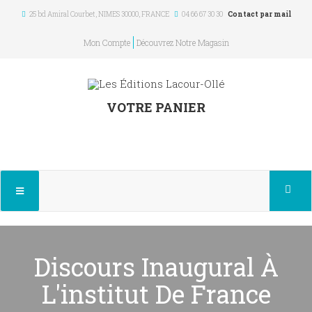
25 bd Amiral Courbet
, NIMES
30000
,
FRANCE
04 66 67 30 30
Contact par mail
Mon Compte
Découvrez Notre Magasin
VOTRE PANIER
Discours Inaugural À
L'institut De France