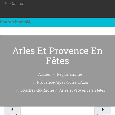
Contact
Search books
Arles Et Provence En
Fêtes
Accueil
Régionalisme
Provence-Alpes-Côtes d'Azur
Bouches-du-Rhône
Arles et Provence en fêtes