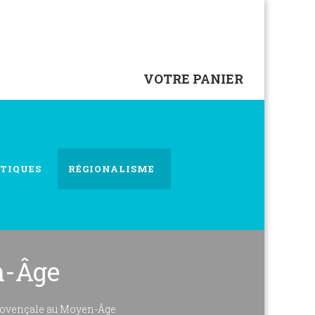
VOTRE PANIER
TIQUES
RÉGIONALISME
n-Âge
rovençale au Moyen-Âge