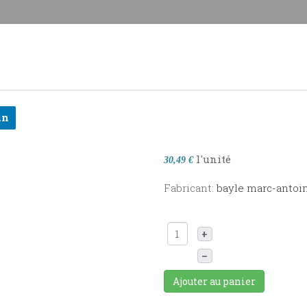
in
l'unité
30,49 €
Fabricant:
bayle marc-antoi
+
–
Ajouter au panier