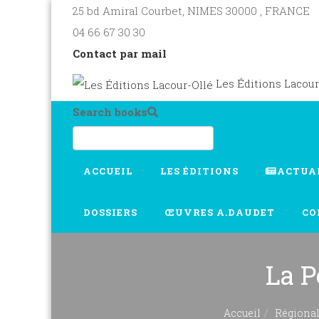
25 bd Amiral Courbet
, NIMES
30000
,
FRANCE
04 66 67 30 30
Contact par mail
Les Éditions Lacour
Search books
ACCUEIL
LES ÉDITIONS
ACTUA
DOSSIERS
ŒUVRES A.DAUDET
CO
La P
Accueil
Régiona