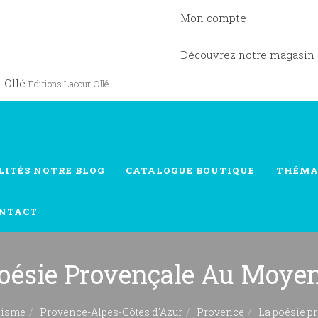
Mon compte
Découvrez notre magasin
-Ollé
Editions Lacour Ollé
LITÉS
NOTRE BLOG
CATALOGUE
BOUTIQUE
THÉMA
NTACT
oésie Provençale Au Moye
lisme
Provence-Alpes-Côtes d'Azur
Provence
La poésie p