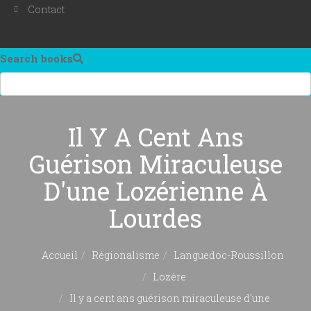
Contact
Search books
Il Y A Cent Ans
Guérison Miraculeuse
D'une Lozérienne À
Lourdes
Accueil
Régionalisme
Languedoc-Roussillon
Lozère
Il y a cent ans guérison miraculeuse d'une