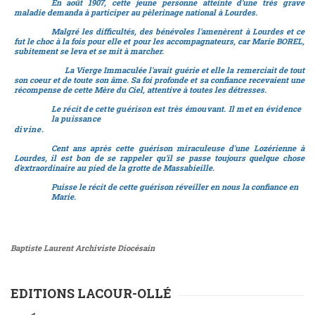
En août 1907, cette jeune personne atteinte d'une très grave
maladie demanda à participer au pèlerinage national à Lourdes.
Malgré les difficultés, des bénévoles l'amenèrent à Lourdes et ce
fut le choc à la fois pour elle et pour les accompagnateurs, car Marie BOREL,
subitement se leva et se mit à marcher.
La Vierge Immaculée l'avait guérie et elle la remerciait de tout
son coeur et de toute son âme. Sa foi profonde et sa confiance recevaient une
récompense de cette Mère du Ciel, attentive à toutes les détresses.
Le récit de cette guérison est très émouvant. Il met en évidence
la puissance
divine.
Cent ans après cette guérison miraculeuse d'une Lozérienne à
Lourdes, il est bon de se rappeler qu'il se passe toujours quelque chose
d'extraordinaire au pied de la grotte de Massabieille.
Puisse le récit de cette guérison réveiller en nous la confiance en
Marie.
Baptiste Laurent Archiviste Diocésain
EDITIONS LACOUR-OLLÉ