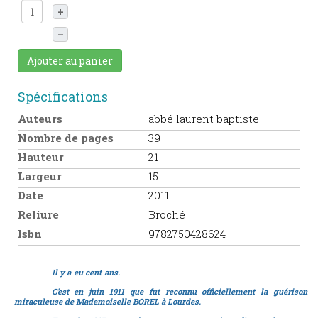
+
–
Ajouter au panier
Spécifications
Auteurs
abbé laurent baptiste
Nombre de pages
39
Hauteur
21
Largeur
15
Date
2011
Reliure
Broché
Isbn
9782750428624
Il y a eu cent ans.
C'est en juin 1911 que fut reconnu officiellement la guérison
miraculeuse de Mademoiselle BOREL à Lourdes.