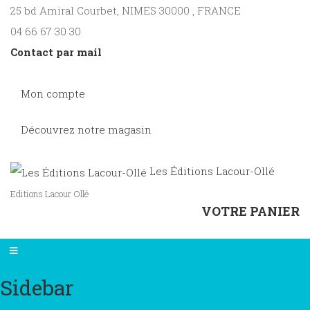
25 bd Amiral Courbet
, NIMES
30000
,
FRANCE
04 66 67 30 30
Contact par mail
Mon compte
Découvrez notre magasin
Les Éditions Lacour-Ollé
Editions Lacour Ollé
VOTRE PANIER
Sidebar