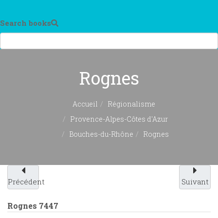
Search books
Rognes
Accueil
Régionalisme
Provence-Alpes-Côtes d'Azur
Bouches-du-Rhône
Rognes
Précédent
Suivant
Rognes
7447