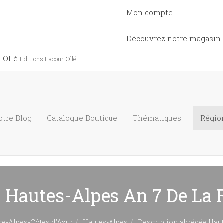
Mon compte
Découvrez notre magasin
-Ollé
Editions Lacour Ollé
otre Blog
Catalogue
Boutique
Thématiques
Régio
 Hautes-Alpes An 7 De La 
e-Alpes-Côtes d'Azur
Hautes-Alpes
Description abrégée Haut