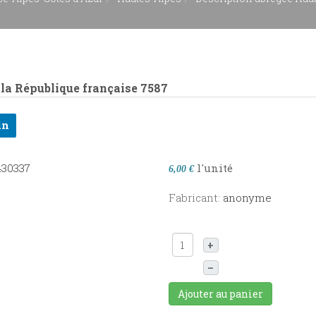
 la République française
7587
in
l'unité
6,00 €
Fabricant:
anonyme
+
–
Ajouter au panier