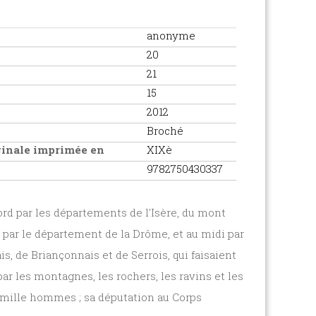
anonyme
20
21
15
2012
Broché
iginale imprimée en
XIXè
9782750430337
nord par les départements de l'Isère, du mont
t par le département de la Drôme, et au midi par
, de Briançonnais et de Serrois, qui faisaient
ar les montagnes, les rochers, les ravins et les
gt mille hommes ; sa députation au Corps