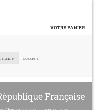
VOTRE PANIER
nalisme
Dossiers
République Française
es-Alpes an 7 de la République française