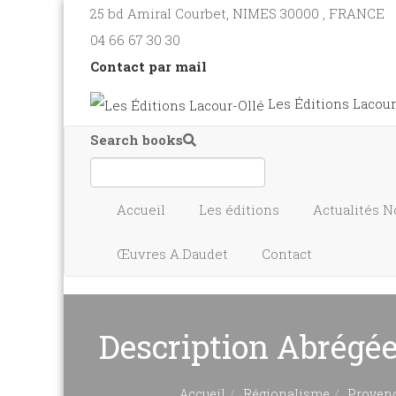
25 bd Amiral Courbet
, NIMES
30000
,
FRANCE
04 66 67 30 30
Contact par mail
Les Éditions Lacour
Search books
Accueil
Les éditions
Actualités
N
Œuvres A.Daudet
Contact
Description Abrégée
Accueil
Régionalisme
Provenc