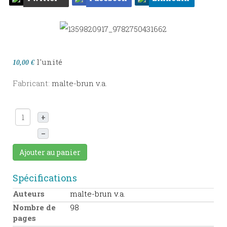
l'unité
10,00 €
Fabricant:
malte-brun v.a.
+
–
Ajouter au panier
Spécifications
Auteurs
malte-brun v.a.
Nombre de
98
pages