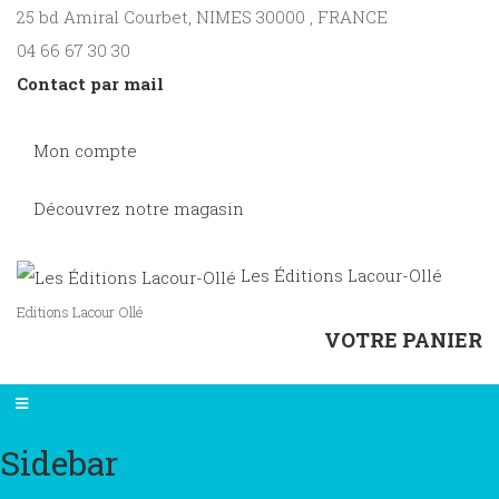
25 bd Amiral Courbet
, NIMES
30000
,
FRANCE
04 66 67 30 30
Contact par mail
Mon compte
Découvrez notre magasin
Les Éditions Lacour-Ollé
Editions Lacour Ollé
VOTRE PANIER
Sidebar