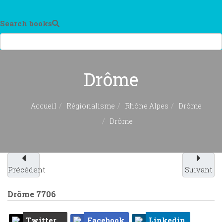
Search books
Drôme
Accueil
Régionalisme
Rhône Alpes
Drôme
Drôme
Précédent
Suivant
Drôme
7706
Twitter
Facebook
Linkedin