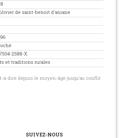
58
 olivier de saint-benoit d'aniane
996
roché
-7504-2588-X
ts et traditions rurales
st-à-dire depuis le moyen-âge jusqu'au conflit
SUIVEZ-NOUS