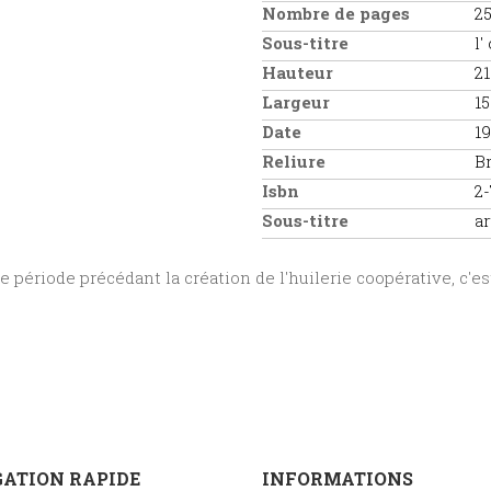
Nombre de pages
2
Sous-titre
l'
Hauteur
21
Largeur
15
Date
1
Reliure
B
Isbn
2
Sous-titre
ar
e période précédant la création de l'huilerie coopérative, c'e
ATION RAPIDE
INFORMATIONS