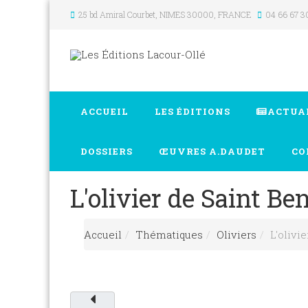
25 bd Amiral Courbet
, NIMES
30000
,
FRANCE
04 66 67 3
ACCUEIL
LES ÉDITIONS
ACTUA
DOSSIERS
ŒUVRES A.DAUDET
CO
L'olivier de Saint Be
Accueil
Thématiques
Oliviers
L'olivi