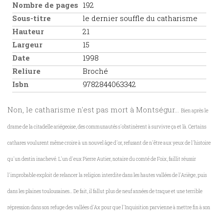
Nombre de pages
192
Sous-titre
le dernier souffle du catharisme
Hauteur
21
Largeur
15
Date
1998
Reliure
Broché
Isbn
9782844063342
Non, le catharisme n'est pas mort à Montségur...
Bien après le
drame de la citadelle ariégeoise, des communautés s'obstinèrent à survivre ça et là. Certains
cathares voulurent même croire à un nouvel âge d'or, refusant de n'être aux yeux de l'histoire
qu'un destin inachevé. L'un d'eux Pierre Autier, notaire du comté de Foix, faillit réussir
l'improbable exploit de relancer la religion interdite dans les hautes vallées de l'Ariège, puis
dans les plaines toulousaines... De fait, il fallut plus de neuf années de traque et une terrible
répression dans son refuge des vallées d'Ax pour que l'Inquisition parvienne à mettre fin à son