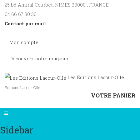
25 bd Amiral Courbet
, NIMES
30000
,
FRANCE
04 66 67 30 30
Contact par mail
Mon compte
Découvrez notre magasin
Les Éditions Lacour-Ollé
Editions Lacour Ollé
VOTRE PANIER
Sidebar