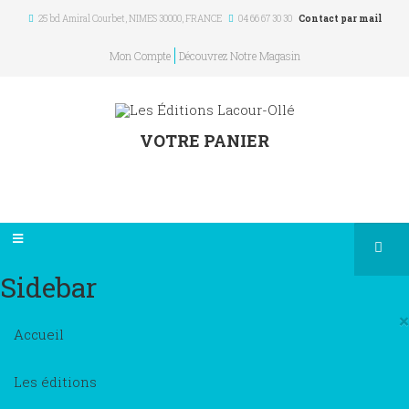
25 bd Amiral Courbet
, NIMES
30000
,
FRANCE
04 66 67 30 30
Contact par mail
Mon Compte
Découvrez Notre Magasin
VOTRE PANIER
Sidebar
×
Accueil
Les éditions