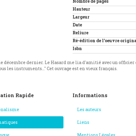
Nombre de pages
Hauteur
Largeur
Date
Reliure
Ré-édition de l'oeuvre origin
Isbn
 de décembre dernier. Le Hasard me lia d'amitié avec un officier
us les instruments..." Cet ouvrage est en vieux français.
ation Rapide
Informations
onalisme
Les auteurs
atiques
Liens
ogue
Mentions Légales