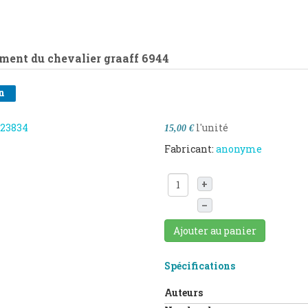
ament du chevalier graaff
6944
n
l'unité
15,00 €
Fabricant:
anonyme
+
–
Ajouter au panier
Spécifications
Auteurs