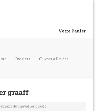
Votre Panier
isme
Dossiers
Œuvres A.Daudet
er graaff
stament du chevalier graaff