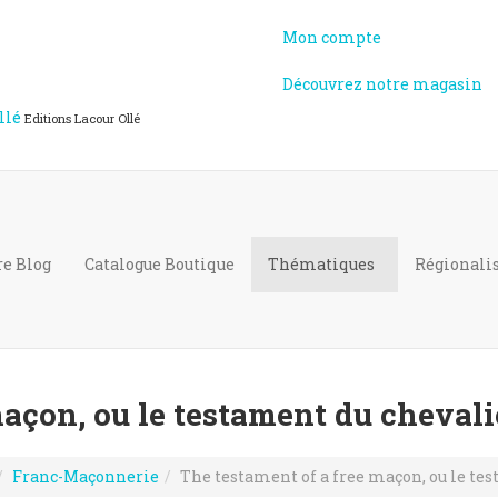
Mon compte
Découvrez notre magasin
llé
Editions Lacour Ollé
re Blog
Catalogue
Boutique
Thématiques
Régional
açon, ou le testament du chevali
Franc-Maçonnerie
The testament of a free maçon, ou le te