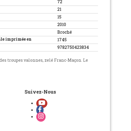
72
21
15
2010
Broché
ale imprimée en
1745
9782750423834
 des troupes valonnes, zelé Franc-Maçon. Le
Suivez-Nous