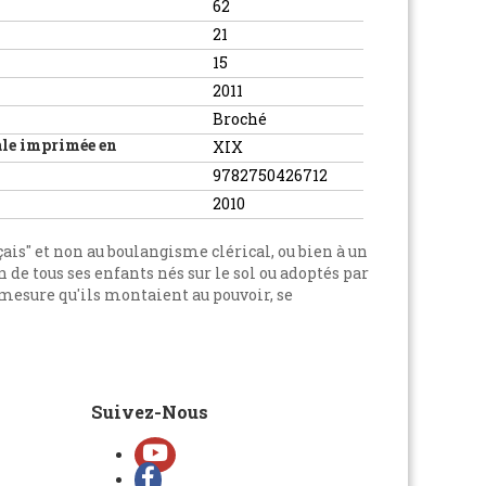
62
21
15
2011
Broché
ale imprimée en
XIX
9782750426712
2010
çais" et non au boulangisme clérical, ou bien à un
 de tous ses enfants nés sur le sol ou adoptés par
à mesure qu'ils montaient au pouvoir, se
Suivez-Nous