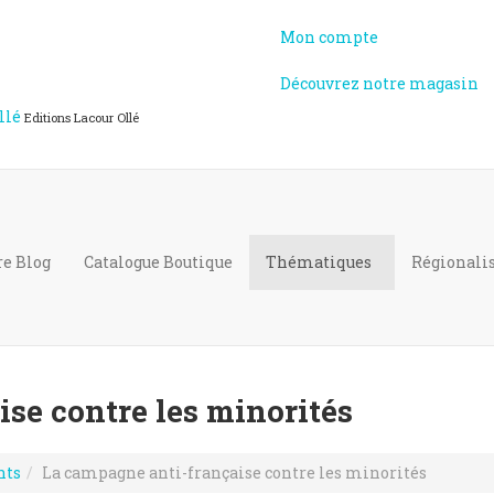
Mon compte
Découvrez notre magasin
llé
Editions Lacour Ollé
re Blog
Catalogue
Boutique
Thématiques
Régional
se contre les minorités
nts
La campagne anti-française contre les minorités