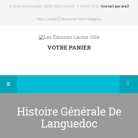
25 bd Amiral Courbet
, NIMES
30000
,
FRANCE
04 66 67 30 30
Contact par mail
Mon Compte
Découvrez Notre Magasin
VOTRE PANIER
Histoire Générale De
Languedoc