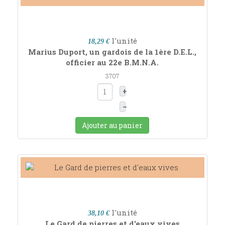
l'unité
18,29 €
Marius Duport, un gardois de la 1ère D.E.L.,
officier au 22e B.M.N.A.
3707
+
–
Ajouter au panier
l'unité
38,10 €
Le Gard de pierres et d'eaux vives