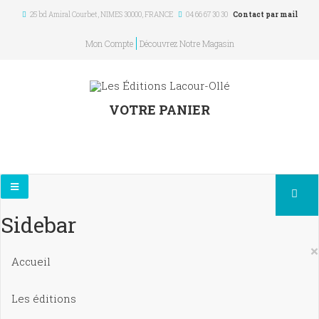
25 bd Amiral Courbet
, NIMES
30000
,
FRANCE
04 66 67 30 30
Contact par mail
Mon Compte
Découvrez Notre Magasin
VOTRE PANIER
Sidebar
×
Accueil
Les éditions