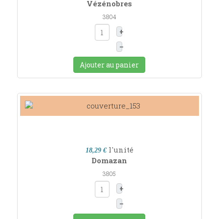
Vézénobres
3804
+
–
Ajouter au panier
l'unité
18,29 €
Domazan
3805
+
–