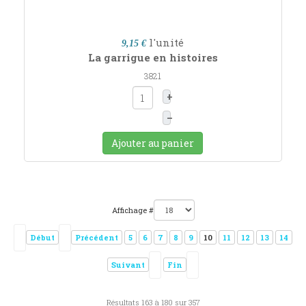
l'unité
9,15 €
La garrigue en histoires
3821
+
–
Ajouter au panier
Affichage #
Début
Précédent
5
6
7
8
9
10
11
12
13
14
Suivant
Fin
Résultats 163 à 180 sur 357