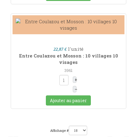
l'unité
22,87 €
Entre Coulazou et Mosson : 10 villages 10
visages
3961
+
–
Ajouter au panier
Affichage #